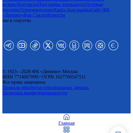
возврат
Контакты
Программа лояльности
Оптовые
продажи
Термонанесение
Карта болельщика
Сайт ФК
«Динамо»
Фан Cектор
Новости
мы в соцсетях
© 1923—2026 ФК «Динамо» Москва
ИНН 7714067099 / ОГРН 1027700547511
Все права защищены
Правила обработки персональных данных
Политика конфиденциальности
Главная