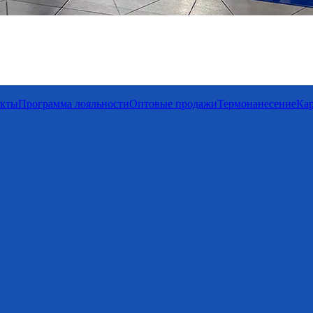
акты
Программа лояльности
Оптовые продажи
Термонанесение
Кар