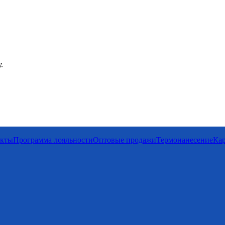
.
акты
Программа лояльности
Оптовые продажи
Термонанесение
Кар