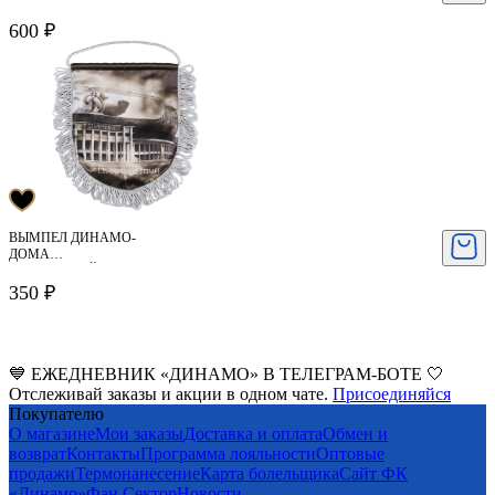
600 ₽
ВЫМПЕЛ ДИНАМО-
ДОМА
ЗОЛОТИСТЫЙ
350 ₽
💙 ЕЖЕДНЕВНИК «ДИНАМО» В ТЕЛЕГРАМ-БОТЕ 🤍
Отслеживай заказы и акции в одном чате.
Присоединяйся
Покупателю
О магазине
Мои заказы
Доставка и оплата
Обмен и
возврат
Контакты
Программа лояльности
Оптовые
продажи
Термонанесение
Карта болельщика
Сайт ФК
«Динамо»
Фан Cектор
Новости