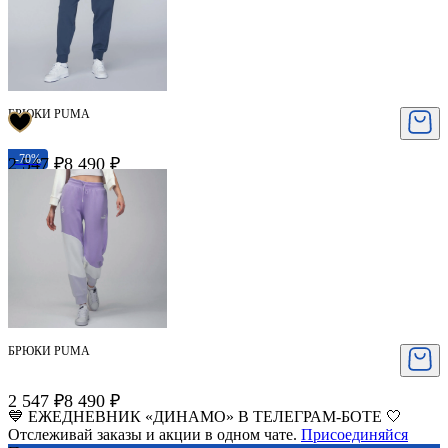
БРЮКИ PUMA
-70%
2 547 ₽
8 490 ₽
БРЮКИ PUMA
2 547 ₽
8 490 ₽
💙 ЕЖЕДНЕВНИК «ДИНАМО» В ТЕЛЕГРАМ-БОТЕ 🤍
Отслеживай заказы и акции в одном чате.
Присоединяйся