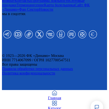
возврат
Контакты
Программа лояльности
Оптовые
продажи
Термонанесение
Карта болельщика
Сайт ФК
«Динамо»
Фан Cектор
Новости
мы в соцсетях
© 1923—2026 ФК «Динамо» Москва
ИНН 7714067099 / ОГРН 1027700547511
Все права защищены
Правила обработки персональных данных
Политика конфиденциальности
Главная
Каталог