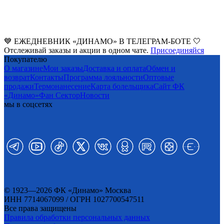
💙 ЕЖЕДНЕВНИК «ДИНАМО» В ТЕЛЕГРАМ-БОТЕ 🤍
Отслеживай заказы и акции в одном чате.
Присоединяйся
Покупателю
О магазине
Мои заказы
Доставка и оплата
Обмен и
возврат
Контакты
Программа лояльности
Оптовые
продажи
Термонанесение
Карта болельщика
Сайт ФК
«Динамо»
Фан Cектор
Новости
мы в соцсетях
© 1923—2026 ФК «Динамо» Москва
ИНН 7714067099 / ОГРН 1027700547511
Все права защищены
Правила обработки персональных данных