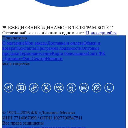
💙 ЕЖЕДНЕВНИК «ДИНАМО» В ТЕЛЕГРАМ-БОТЕ 🤍
Отслеживай заказы и акции в одном чате.
Присоединяйся
Покупателю
О магазине
Мои заказы
Доставка и оплата
Обмен и
возврат
Контакты
Программа лояльности
Оптовые
продажи
Термонанесение
Карта болельщика
Сайт ФК
«Динамо»
Фан Cектор
Новости
мы в соцсетях
© 1923—2026 ФК «Динамо» Москва
ИНН 7714067099 / ОГРН 1027700547511
Все права защищены