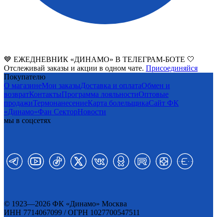
💙 ЕЖЕДНЕВНИК «ДИНАМО» В ТЕЛЕГРАМ-БОТЕ 🤍
Отслеживай заказы и акции в одном чате.
Присоединяйся
Покупателю
О магазине
Мои заказы
Доставка и оплата
Обмен и
возврат
Контакты
Программа лояльности
Оптовые
продажи
Термонанесение
Карта болельщика
Сайт ФК
«Динамо»
Фан Cектор
Новости
мы в соцсетях
© 1923—2026 ФК «Динамо» Москва
ИНН 7714067099 / ОГРН 1027700547511