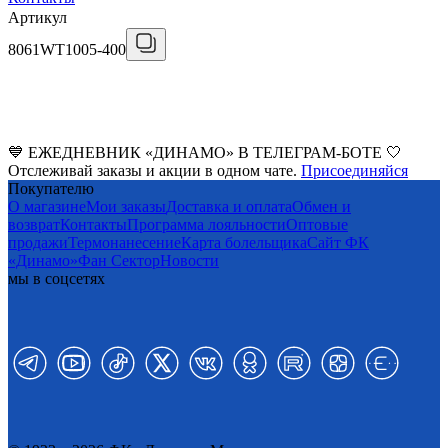
Артикул
8061WT1005-400
💙 ЕЖЕДНЕВНИК «ДИНАМО» В ТЕЛЕГРАМ-БОТЕ 🤍
Отслеживай заказы и акции в одном чате.
Присоединяйся
Покупателю
О магазине
Мои заказы
Доставка и оплата
Обмен и
возврат
Контакты
Программа лояльности
Оптовые
продажи
Термонанесение
Карта болельщика
Сайт ФК
«Динамо»
Фан Cектор
Новости
мы в соцсетях