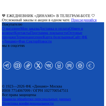
💙 ЕЖЕДНЕВНИК «ДИНАМО» В ТЕЛЕГРАМ-БОТЕ 🤍
Отслеживай заказы и акции в одном чате.
Присоединяйся
Покупателю
О магазине
Мои заказы
Доставка и оплата
Обмен и
возврат
Контакты
Программа лояльности
Оптовые
продажи
Термонанесение
Карта болельщика
Сайт ФК
«Динамо»
Фан Cектор
Новости
мы в соцсетях
© 1923—2026 ФК «Динамо» Москва
ИНН 7714067099 / ОГРН 1027700547511
Все права защищены
Правила обработки персональных данных
Политика конфиденциальности