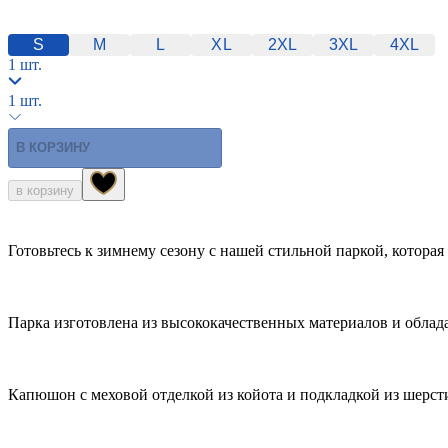
S
M
L
XL
2XL
3XL
4ХL
1 шт.
1 шт.
В КОРЗИНУ
в корзину
Готовьтесь к зимнему сезону с нашей стильной паркой, котора
Парка изготовлена из высококачественных материалов и облад
Капюшон с меховой отделкой из койота и подкладкой из шерст