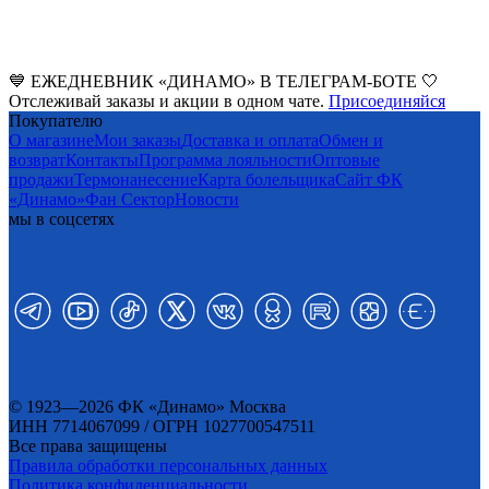
💙 ЕЖЕДНЕВНИК «ДИНАМО» В ТЕЛЕГРАМ-БОТЕ 🤍
Отслеживай заказы и акции в одном чате.
Присоединяйся
Покупателю
О магазине
Мои заказы
Доставка и оплата
Обмен и
возврат
Контакты
Программа лояльности
Оптовые
продажи
Термонанесение
Карта болельщика
Сайт ФК
«Динамо»
Фан Cектор
Новости
мы в соцсетях
© 1923—2026 ФК «Динамо» Москва
ИНН 7714067099 / ОГРН 1027700547511
Все права защищены
Правила обработки персональных данных
Политика конфиденциальности