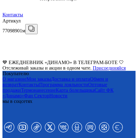
Контакты
Артикул
77098901м
💙 ЕЖЕДНЕВНИК «ДИНАМО» В ТЕЛЕГРАМ-БОТЕ 🤍
Отслеживай заказы и акции в одном чате.
Присоединяйся
Покупателю
О магазине
Мои заказы
Доставка и оплата
Обмен и
возврат
Контакты
Программа лояльности
Оптовые
продажи
Термонанесение
Карта болельщика
Сайт ФК
«Динамо»
Фан Cектор
Новости
мы в соцсетях