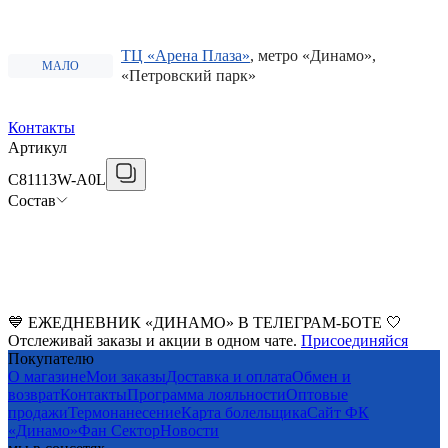
ТЦ «Арена Плаза»
, метро «Динамо»,
МАЛО
«Петровский парк»
Контакты
Артикул
C81113W-A0L
Состав
💙 ЕЖЕДНЕВНИК «ДИНАМО» В ТЕЛЕГРАМ-БОТЕ 🤍
Отслеживай заказы и акции в одном чате.
Присоединяйся
Покупателю
О магазине
Мои заказы
Доставка и оплата
Обмен и
возврат
Контакты
Программа лояльности
Оптовые
продажи
Термонанесение
Карта болельщика
Сайт ФК
«Динамо»
Фан Cектор
Новости