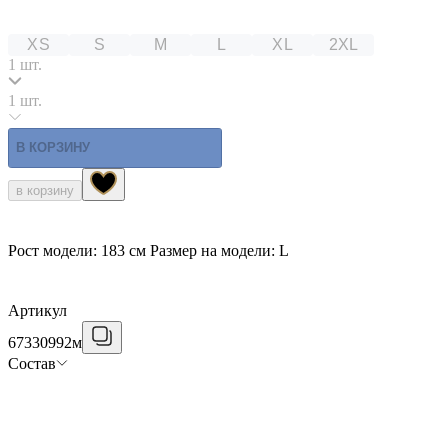
XS
S
M
L
XL
2XL
1 шт.
1 шт.
В КОРЗИНУ
в корзину
Рост модели: 183 см Размер на модели: L
Артикул
67330992м
Состав