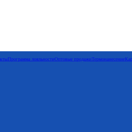
акты
Программа лояльности
Оптовые продажи
Термонанесение
Кар