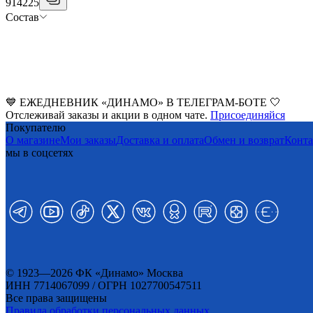
914225
Состав
💙 ЕЖЕДНЕВНИК «ДИНАМО» В ТЕЛЕГРАМ-БОТЕ 🤍
Отслеживай заказы и акции в одном чате.
Присоединяйся
Покупателю
О магазине
Мои заказы
Доставка и оплата
Обмен и возврат
Конт
мы в соцсетях
© 1923—2026 ФК «Динамо» Москва
ИНН 7714067099 / ОГРН 1027700547511
Все права защищены
Правила обработки персональных данных