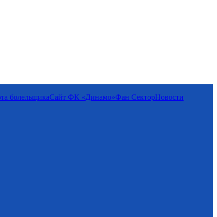
та болельщика
Сайт ФК «Динамо»
Фан Cектор
Новости