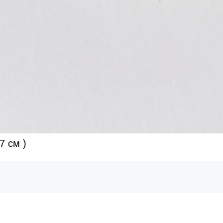
7 см )