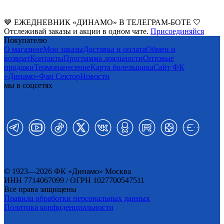
💙 ЕЖЕДНЕВНИК «ДИНАМО» В ТЕЛЕГРАМ-БОТЕ 🤍
Отслеживай заказы и акции в одном чате.
Присоединяйся
Покупателю
О магазине
Мои заказы
Доставка и оплата
Обмен и
возврат
Контакты
Программа лояльности
Оптовые
продажи
Термонанесение
Карта болельщика
Сайт ФК
«Динамо»
Фан Cектор
Новости
мы в соцсетях
© 1923—2026 ФК «Динамо» Москва
ИНН 7714067099 / ОГРН 1027700547511
Все права защищены
Правила обработки персональных данных
Политика конфиденциальности