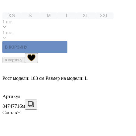
XS
S
M
L
XL
2XL
1 шт.
1 шт.
В КОРЗИНУ
в корзину
Рост модели: 183 см Размер на модели: L
Артикул
84747716м
Состав