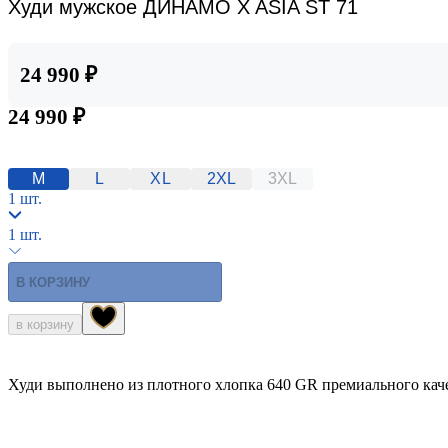
Худи мужское ДИНАМО X ASIA ST 71
24 990 ₽
24 990 ₽
M
L
XL
2XL
3XL
1 шт.
1 шт.
В КОРЗИНУ
в корзину
Худи выполнено из плотного хлопка 640 GR премиального каче