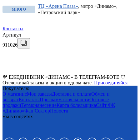
ТЦ «Арена Плаза»
, метро «Динамо»,
МНОГО
«Петровский парк»
Контакты
Артикул
911026
💙 ЕЖЕДНЕВНИК «ДИНАМО» В ТЕЛЕГРАМ-БОТЕ 🤍
Отслеживай заказы и акции в одном чате.
Присоединяйся
Покупателю
О магазине
Мои заказы
Доставка и оплата
Обмен и
возврат
Контакты
Программа лояльности
Оптовые
продажи
Термонанесение
Карта болельщика
Сайт ФК
«Динамо»
Фан Cектор
Новости
мы в соцсетях