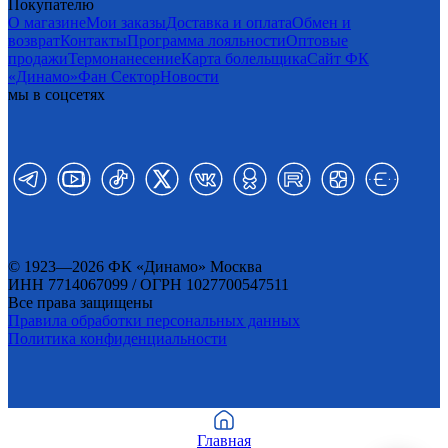
Покупателю
О магазине
Мои заказы
Доставка и оплата
Обмен и
возврат
Контакты
Программа лояльности
Оптовые
продажи
Термонанесение
Карта болельщика
Сайт ФК
«Динамо»
Фан Cектор
Новости
мы в соцсетях
© 1923—2026 ФК «Динамо» Москва
ИНН 7714067099 / ОГРН 1027700547511
Все права защищены
Правила обработки персональных данных
Политика конфиденциальности
Главная