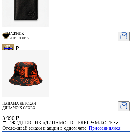
БУМАЖНИК
ВОДИТЕЛЯ ЛЕВ
ЯШИН
NEW
3 990 ₽
ПАНАМА ДЕТСКАЯ
ДИНАМО X ОЛОВО
3 990 ₽
💙 ЕЖЕДНЕВНИК «ДИНАМО» В ТЕЛЕГРАМ-БОТЕ 🤍
Отслеживай заказы и акции в одном чате.
Присоединяйся