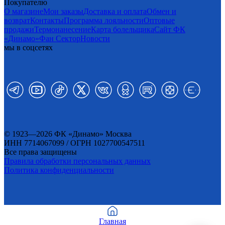
Покупателю
О магазине
Мои заказы
Доставка и оплата
Обмен и
возврат
Контакты
Программа лояльности
Оптовые
продажи
Термонанесение
Карта болельщика
Сайт ФК
«Динамо»
Фан Cектор
Новости
мы в соцсетях
© 1923—2026 ФК «Динамо» Москва
ИНН 7714067099 / ОГРН 1027700547511
Все права защищены
Правила обработки персональных данных
Политика конфиденциальности
Главная