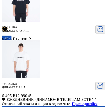
ФУТБОЛКА
ДИНАМО X ASIA ST
71
-50%
6 495 ₽
12 990 ₽
ФУТБОЛКА
ДИНАМО X ASIA ST
71
6 495 ₽
12 990 ₽
💙 ЕЖЕДНЕВНИК «ДИНАМО» В ТЕЛЕГРАМ-БОТЕ 🤍
Отслеживай заказы и акции в одном чате.
Присоединяйся