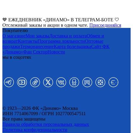
💙 ЕЖЕДНЕВНИК «ДИНАМО» В ТЕЛЕГРАМ-БОТЕ 🤍
Отслеживай заказы и акции в одном чате.
Присоединяйся
Покупателю
О магазине
Мои заказы
Доставка и оплата
Обмен и
возврат
Контакты
Программа лояльности
Оптовые
продажи
Термонанесение
Карта болельщика
Сайт ФК
«Динамо»
Фан Cектор
Новости
мы в соцсетях
© 1923—2026 ФК «Динамо» Москва
ИНН 7714067099 / ОГРН 1027700547511
Все права защищены
Правила обработки персональных данных
Политика конфиденциальности