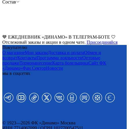
Состав
💙 ЕЖЕДНЕВНИК «ДИНАМО» В ТЕЛЕГРАМ-БОТЕ 🤍
Отслеживай заказы и акции в одном чате.
Присоединяйся
Покупателю
О магазине
Мои заказы
Доставка и оплата
Обмен и
возврат
Контакты
Программа лояльности
Оптовые
продажи
Термонанесение
Карта болельщика
Сайт ФК
«Динамо»
Фан Cектор
Новости
мы в соцсетях
© 1923—2026 ФК «Динамо» Москва
ИНН 7714067099 / ОГРН 1027700547511