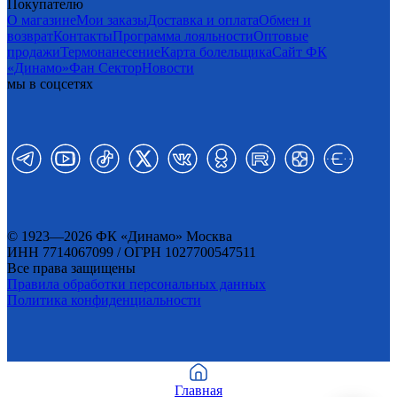
Покупателю
О магазине
Мои заказы
Доставка и оплата
Обмен и
возврат
Контакты
Программа лояльности
Оптовые
продажи
Термонанесение
Карта болельщика
Сайт ФК
«Динамо»
Фан Cектор
Новости
мы в соцсетях
© 1923—2026 ФК «Динамо» Москва
ИНН 7714067099 / ОГРН 1027700547511
Все права защищены
Правила обработки персональных данных
Политика конфиденциальности
Главная