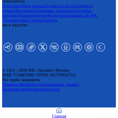
Покупателю
О магазине
Мои заказы
Доставка и оплата
Обмен и
возврат
Контакты
Программа лояльности
Оптовые
продажи
Термонанесение
Карта болельщика
Сайт ФК
«Динамо»
Фан Cектор
Новости
мы в соцсетях
© 1923—2026 ФК «Динамо» Москва
ИНН 7714067099 / ОГРН 1027700547511
Все права защищены
Правила обработки персональных данных
Политика конфиденциальности
Главная