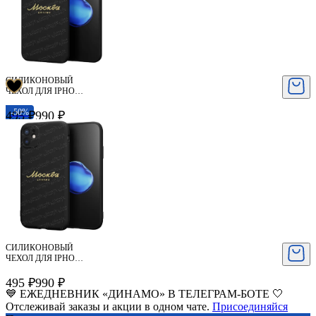
СИЛИКОНОВЫЙ
ЧЕХОЛ ДЛЯ IPHONE
XR
-50%
495 ₽
990 ₽
СИЛИКОНОВЫЙ
ЧЕХОЛ ДЛЯ IPHONE
11 ДИНАМО
МОСКВА (ЧЁРНЫЙ)
495 ₽
990 ₽
💙 ЕЖЕДНЕВНИК «ДИНАМО» В ТЕЛЕГРАМ-БОТЕ 🤍
Отслеживай заказы и акции в одном чате.
Присоединяйся