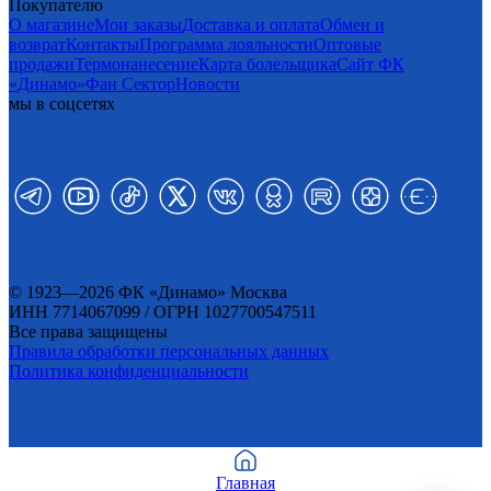
Покупателю
О магазине
Мои заказы
Доставка и оплата
Обмен и
возврат
Контакты
Программа лояльности
Оптовые
продажи
Термонанесение
Карта болельщика
Сайт ФК
«Динамо»
Фан Cектор
Новости
мы в соцсетях
© 1923—2026 ФК «Динамо» Москва
ИНН 7714067099 / ОГРН 1027700547511
Все права защищены
Правила обработки персональных данных
Политика конфиденциальности
Главная